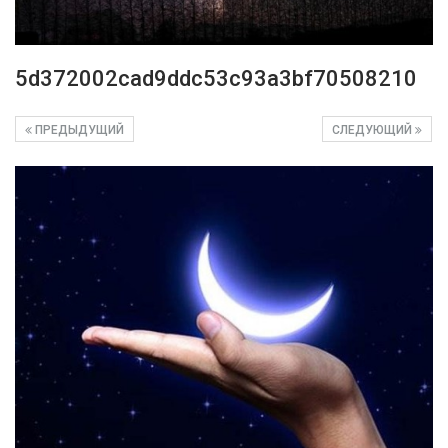
5d372002cad9ddc53c93a3bf70508210
ПРЕДЫДУЩИЙ
СЛЕДУЮЩИЙ