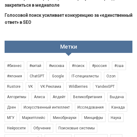
закрепиться в медиаполе
Голосовой поиск усиливает конкуренцию за «единственный
ответ» в SEO
Метки
#бизнес
#китай
#москва
#поиск
#россия
#сша
#япония
ChatGPT
Google
IT-специалисты
Ozon
Rustore
VK
VK Реклама
Wildberries
YandexGPT
Алгоритмы
Алиса
Апдейт
Великобритания
Выдача
Дзен
Искусственный интеллект
Исследования
Канада
МГУ
Маркетплейс
Минобрнауки
Минцифры
Наука
Нейросети
Обучение
Поисковые системы