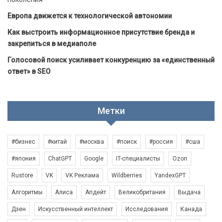
Европа движется к технологической автономии
Как выстроить информационное присутствие бренда и
закрепиться в медиаполе
Голосовой поиск усиливает конкуренцию за «единственный
ответ» в SEO
Метки
#бизнес
#китай
#москва
#поиск
#россия
#сша
#япония
ChatGPT
Google
IT-специалисты
Ozon
Rustore
VK
VK Реклама
Wildberries
YandexGPT
Алгоритмы
Алиса
Апдейт
Великобритания
Выдача
Дзен
Искусственный интеллект
Исследования
Канада