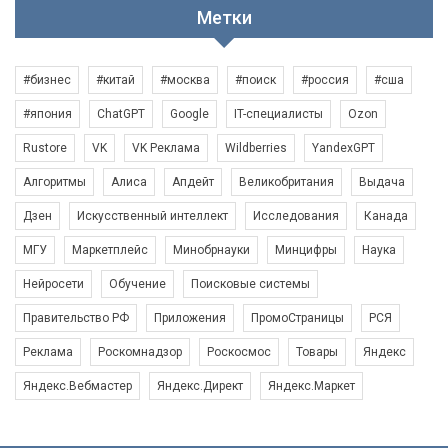
Метки
#бизнес
#китай
#москва
#поиск
#россия
#сша
#япония
ChatGPT
Google
IT-специалисты
Ozon
Rustore
VK
VK Реклама
Wildberries
YandexGPT
Алгоритмы
Алиса
Апдейт
Великобритания
Выдача
Дзен
Искусственный интеллект
Исследования
Канада
МГУ
Маркетплейс
Минобрнауки
Минцифры
Наука
Нейросети
Обучение
Поисковые системы
Правительство РФ
Приложения
ПромоСтраницы
РСЯ
Реклама
Роскомнадзор
Роскосмос
Товары
Яндекс
Яндекс.Вебмастер
Яндекс.Директ
Яндекс.Маркет