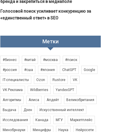
бренда и закрепиться в медиаполе
Голосовой поиск усиливает конкуренцию за
«единственный ответ» в SEO
Метки
#бизнес
#китай
#москва
#поиск
#россия
#сша
#япония
ChatGPT
Google
IT-специалисты
Ozon
Rustore
VK
VK Реклама
Wildberries
YandexGPT
Алгоритмы
Алиса
Апдейт
Великобритания
Выдача
Дзен
Искусственный интеллект
Исследования
Канада
МГУ
Маркетплейс
Минобрнауки
Минцифры
Наука
Нейросети