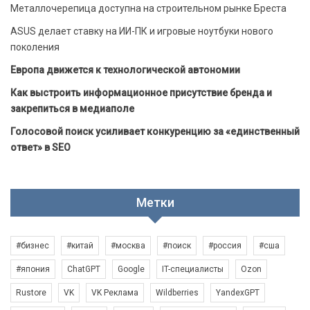
Металлочерепица доступна на строительном рынке Бреста
ASUS делает ставку на ИИ-ПК и игровые ноутбуки нового
поколения
Европа движется к технологической автономии
Как выстроить информационное присутствие бренда и
закрепиться в медиаполе
Голосовой поиск усиливает конкуренцию за «единственный
ответ» в SEO
Метки
#бизнес
#китай
#москва
#поиск
#россия
#сша
#япония
ChatGPT
Google
IT-специалисты
Ozon
Rustore
VK
VK Реклама
Wildberries
YandexGPT